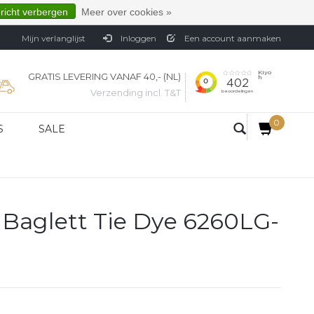
ericht verbergen
Meer over cookies »
Mijn verlanglijst
Inloggen
Een account aanmaken
GRATIS LEVERING VANAF 40,- (NL)
Verzending incl. T&T
0
S
SALE
 Baglett Tie Dye 6260LG-