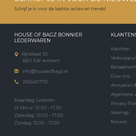
Schrijf je in voor de laatste acties en trends!
HOUSE OF BAGZ BONNIER
KLANTEN
LEDERWAREN
Klachten
Rijnstraat 30
Verkooppun
6811 EW Arnhem
Betaalmet
info@houseofbagz.nl
Over ons
31634317731
Annuleren 
Algemene 
Maandag Gesloten
Privacy Poli
Di t/m vr: 10.00 - 17.30
Sitemap
Zaterdag: 10.00 - 17.00
Nieuws
Zondag: 13.00 - 17.00