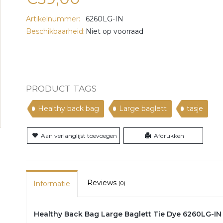
Artikelnummer:
6260LG-IN
Beschikbaarheid:
Niet op voorraad
PRODUCT TAGS
Healthy back bag
Large baglett
tasje
Aan verlanglijst toevoegen
Afdrukken
Reviews
Informatie
(0)
Healthy Back Bag Large Baglett Tie Dye 6260LG-IN