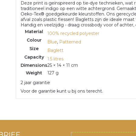
Deze print is geïnspireerd op tie-dye technieken, wat 
traditioneel indigo op een witte achtergrond. Gemaa
Oeko-Tex® goedgekeurde kleurstoffen. Ons gerecycle
afval zoals plastic flessen! Bagletts zijn de ideale ma
Handig en veelzijdig - draag crossbody voor of achter, 
Material
100% recycled polyester
Colour
Blue
,
Patterned
Size
Baglett
Capacity
1.5 litres
Dimensions
25 × 14 × 11 cm
Weight
127 g
2 jaar garantie
Voor de garantie kunt u bij ons terecht.
BRIEF