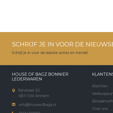
SCHRIJF JE IN VOOR DE NIEUWS
Schrijf je in voor de laatste acties en trends!
HOUSE OF BAGZ BONNIER
KLANTEN
LEDERWAREN
Klachten
Rijnstraat 30
Verkooppun
6811 EW Arnhem
Betaalmet
info@houseofbagz.nl
Over ons