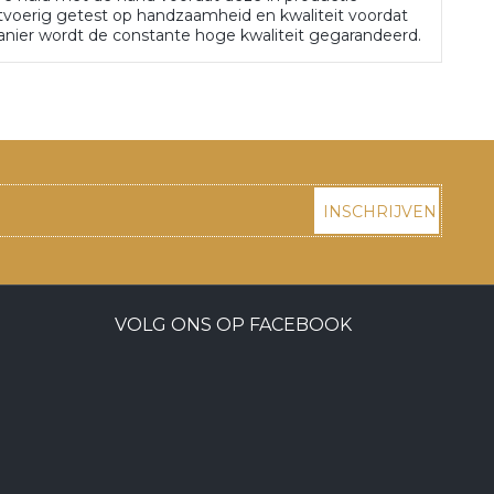
voerig getest op handzaamheid en kwaliteit voordat
anier wordt de constante hoge kwaliteit gegarandeerd.
INSCHRIJVEN
VOLG ONS OP FACEBOOK