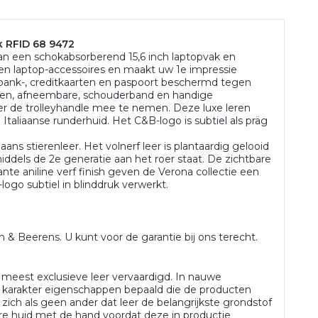
k RFID 68 9472
 van een schokabsorberend 15,6 inch laptopvak en
en laptop-accessoires en maakt uw 1e impressie
w bank-, creditkaarten en paspoort beschermd tegen
eren, afneembare, schouderband en handige
ver de trolleyhandle mee te nemen. Deze luxe leren
Italiaanse runderhuid. Het C&B-logo is subtiel als präg
iaans stierenleer. Het volnerf leer is plantaardig gelooid
middels de 2e generatie aan het roer staat. De zichtbare
nte aniline verf finish geven de Verona collectie een
-logo subtiel in blinddruk verwerkt.
n & Beerens. U kunt voor de garantie bij ons terecht.
 meest exclusieve leer vervaardigd. In nauwe
e karakter eigenschappen bepaald die de producten
 zich als geen ander dat leer de belangrijkste grondstof
re huid met de hand voordat deze in productie