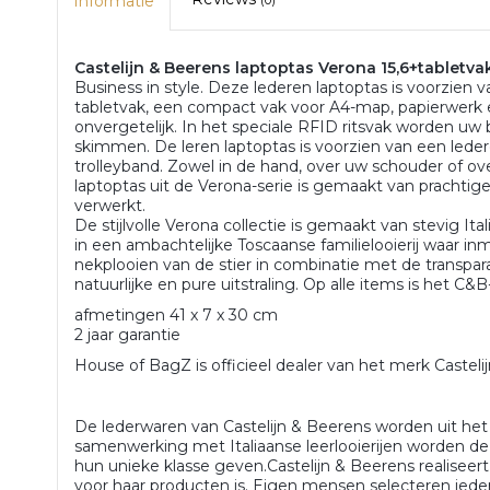
Informatie
(0)
Castelijn & Beerens laptoptas Verona 15,6+tabletva
Business in style. Deze lederen laptoptas is voorzien
tabletvak, een compact vak voor A4-map, papierwerk 
onvergetelijk. In het speciale RFID ritsvak worden u
skimmen. De leren laptoptas is voorzien van een led
trolleyband. Zowel in de hand, over uw schouder of o
laptoptas uit de Verona-serie is gemaakt van prachtige 
verwerkt.
De stijlvolle Verona collectie is gemaakt van stevig Ital
in een ambachtelijke Toscaanse familielooierij waar in
nekplooien van de stier in combinatie met de transpara
natuurlijke en pure uitstraling. Op alle items is het C&B
afmetingen 41 x 7 x 30 cm
2 jaar garantie
House of BagZ is officieel dealer van het merk Castelij
De lederwaren van Castelijn & Beerens worden uit het
samenwerking met Italiaanse leerlooierijen worden d
hun unieke klasse geven.Castelijn & Beerens realiseert
voor haar producten is. Eigen mensen selecteren iede