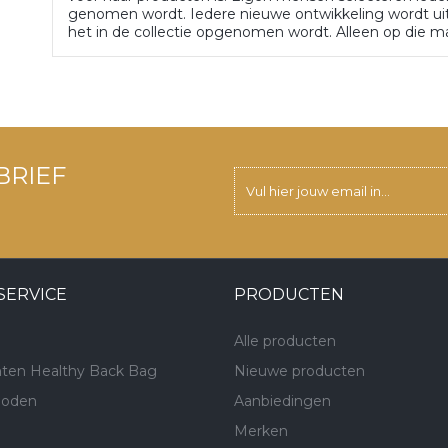
genomen wordt. Iedere nieuwe ontwikkeling wordt uit
het in de collectie opgenomen wordt. Alleen op die m
BRIEF
SERVICE
PRODUCTEN
Alle producten
ten Healthy Back Bag
Nieuwe producten
hoden
Aanbiedingen
Merken