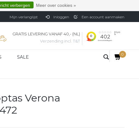
ericht verbergen
Meer over cookies »
Mijn verlanglijst
Inloggen
Een account aanmaken
GRATIS LEVERING VANAF 40,- (NL)
Verzending incl. T&T
0
S
SALE
optas Verona
9472