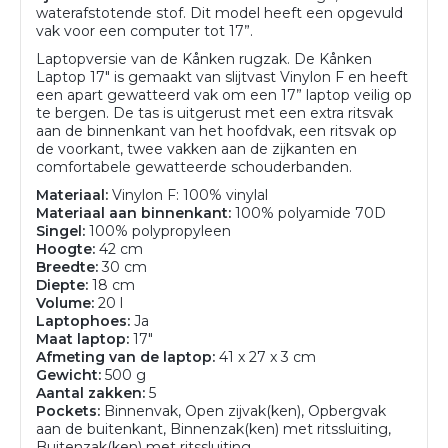
waterafstotende stof. Dit model heeft een opgevuld
vak voor een computer tot 17”.
Laptopversie van de Kånken rugzak. De Kånken
Laptop 17" is gemaakt van slijtvast Vinylon F en heeft
een apart gewatteerd vak om een 17” laptop veilig op
te bergen. De tas is uitgerust met een extra ritsvak
aan de binnenkant van het hoofdvak, een ritsvak op
de voorkant, twee vakken aan de zijkanten en
comfortabele gewatteerde schouderbanden.
Materiaal:
Vinylon F: 100% vinylal
Materiaal aan binnenkant:
100% polyamide 70D
Singel:
100% polypropyleen
Hoogte:
42 cm
Breedte:
30 cm
Diepte:
18 cm
Volume:
20 l
Laptophoes:
Ja
Maat laptop:
17"
Afmeting van de laptop:
41 x 27 x 3 cm
Gewicht:
500 g
Aantal zakken:
5
Pockets:
Binnenvak, Open zijvak(ken), Opbergvak
aan de buitenkant, Binnenzak(ken) met ritssluiting,
Buitenzak(ken) met ritssluiting