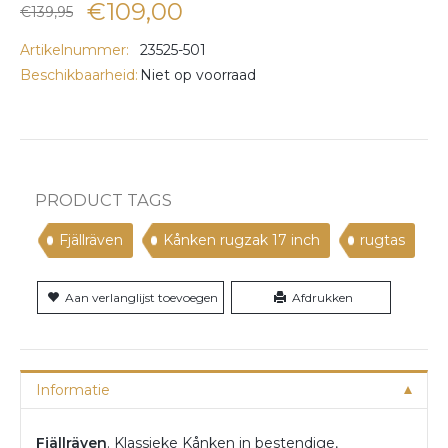
€109,00
€139,95
Artikelnummer:
23525-501
Beschikbaarheid:
Niet op voorraad
PRODUCT TAGS
Fjällräven
Kånken rugzak 17 inch
rugtas
Aan verlanglijst toevoegen
Afdrukken
Informatie
Fjällräven
. Klassieke Kånken in bestendige,