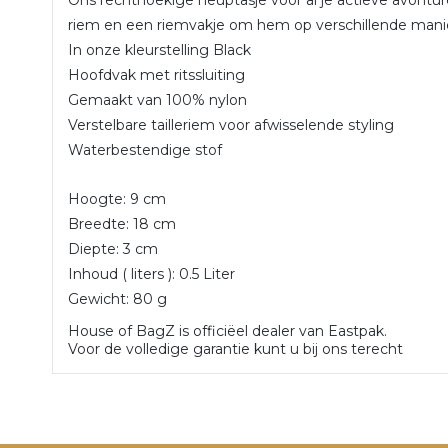
Ons rechthoekige heuptasje voor al je actieve avontu
riem en een riemvakje om hem op verschillende mani
In onze kleurstelling Black
Hoofdvak met ritssluiting
Gemaakt van 100% nylon
Verstelbare tailleriem voor afwisselende styling
Waterbestendige stof
Hoogte: 9 cm
Breedte: 18 cm
Diepte: 3 cm
Inhoud ( liters ): 0.5 Liter
Gewicht: 80 g
House of BagZ is officiëel dealer van Eastpak.
Voor de volledige garantie kunt u bij ons terecht