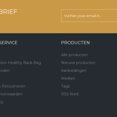
BRIEF
SERVICE
PRODUCTEN
Alle producten
ten Healthy Back Bag
Nieuwe producten
hoden
Aanbiedingen
Merken
& Retourneren
Tags
voorwaarden
RSS-feed
cy