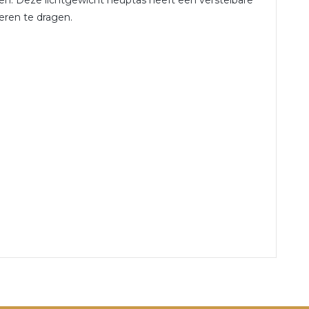
ren. Deze lichtgewicht heuptas heeft een verstelbare
eren te dragen.