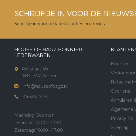
SCHRIJF JE IN VOOR DE NIEUWS
Schrijf je in voor de laatste acties en trends!
HOUSE OF BAGZ BONNIER
KLANTEN
LEDERWAREN
Klachten
Rijnstraat 30
Verkooppun
6811 EW Arnhem
Betaalmet
info@houseofbagz.nl
Over ons
31634317731
Annuleren 
Algemene 
Maandag Gesloten
Privacy Poli
Di t/m vr: 10.00 - 17.30
Sitemap
Zaterdag: 10.00 - 17.00