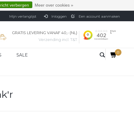
ericht verbergen
Meer over cookies »
Mijn verlanglijst
Inloggen
Een account aanmaken
GRATIS LEVERING VANAF 40,- (NL)
Verzending incl. T&T
0
S
SALE
k'r