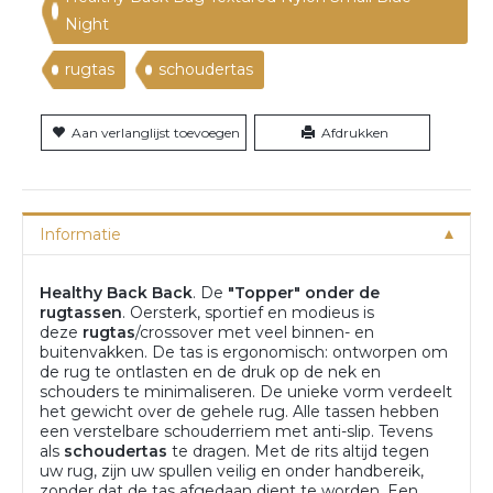
Night
rugtas
schoudertas
Aan verlanglijst toevoegen
Afdrukken
Informatie
Healthy Back Back
. De
"Topper" onder de
rugtassen
. Oersterk, sportief en modieus is
deze
rugtas
/crossover met veel binnen- en
buitenvakken. De tas is ergonomisch: ontworpen om
de rug te ontlasten en de druk op de nek en
schouders te minimaliseren. De unieke vorm verdeelt
het gewicht over de gehele rug. Alle tassen hebben
een verstelbare schouderriem met anti-slip. Tevens
als
schoudertas
te dragen. Met de rits altijd tegen
uw rug, zijn uw spullen veilig en onder handbereik,
zonder dat de tas afgedaan dient te worden. Een