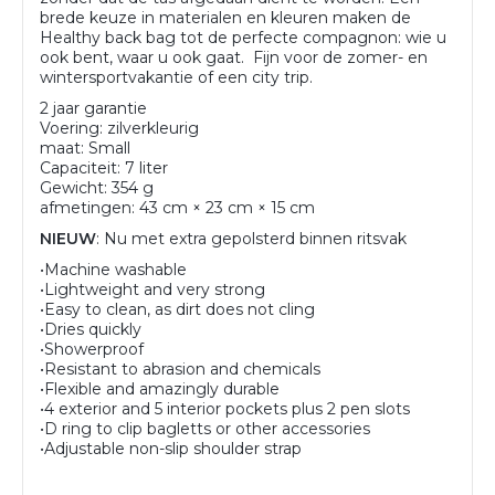
brede keuze in materialen en kleuren maken de
Healthy back bag tot de perfecte compagnon: wie u
ook bent, waar u ook gaat. Fijn voor de zomer- en
wintersportvakantie of een city trip.
2 jaar garantie
Voering: zilverkleurig
maat: Small
Capaciteit: 7 liter
Gewicht: 354 g
afmetingen: 43 cm × 23 cm × 15 cm
NIEUW
: Nu met extra gepolsterd binnen ritsvak
•Machine washable
•Lightweight and very strong
•Easy to clean, as dirt does not cling
•Dries quickly
•Showerproof
•Resistant to abrasion and chemicals
•Flexible and amazingly durable
•4 exterior and 5 interior pockets plus 2 pen slots
•D ring to clip bagletts or other accessories
•Adjustable non-slip shoulder strap