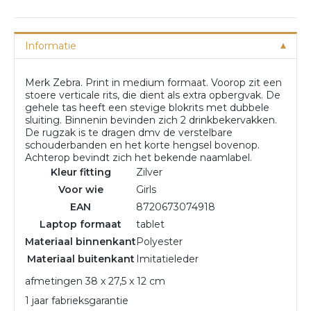
Informatie
Merk Zebra. Print in medium formaat. Voorop zit een
stoere verticale rits, die dient als extra opbergvak. De
gehele tas heeft een stevige blokrits met dubbele
sluiting. Binnenin bevinden zich 2 drinkbekervakken.
De rugzak is te dragen dmv de verstelbare
schouderbanden en het korte hengsel bovenop.
Achterop bevindt zich het bekende naamlabel.
Kleur fitting
Zilver
Voor wie
Girls
EAN
8720673074918
Laptop formaat
tablet
Materiaal binnenkant
Polyester
Materiaal buitenkant
Imitatieleder
afmetingen 38 x 27,5 x 12 cm
1 jaar fabrieksgarantie