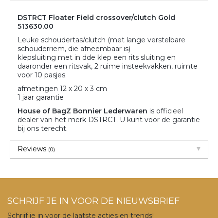
DSTRCT Floater Field crossover/clutch Gold
513630.00
Leuke schoudertas/clutch (met lange verstelbare
schouderriem, die afneembaar is)
klepsluiting met in dde klep een rits sluiting en
daaronder een ritsvak, 2 ruime insteekvakken, ruimte
voor 10 pasjes.
afmetingen 12 x 20 x 3 cm
1 jaar garantie
House of BagZ Bonnier Lederwaren
is officieel
dealer van het merk DSTRCT. U kunt voor de garantie
bij ons terecht.
Reviews
(0)
SCHRIJF JE IN VOOR DE NIEUWSBRIEF
Schrijf je in voor de laatste acties en trends!