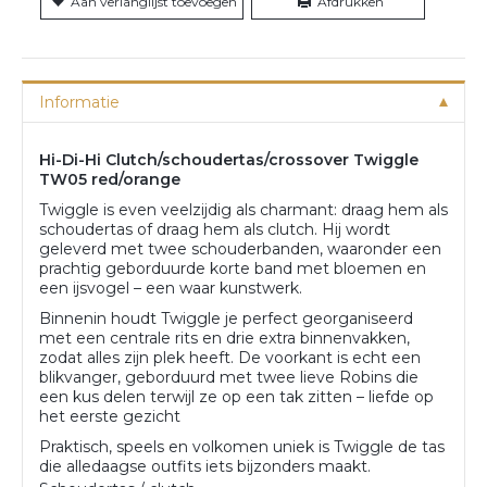
Aan verlanglijst toevoegen
Afdrukken
Informatie
Hi-Di-Hi Clutch/schoudertas/crossover Twiggle
TW05 red/orange
Twiggle is even veelzijdig als charmant: draag hem als
schoudertas of draag hem als clutch. Hij wordt
geleverd met twee schouderbanden, waaronder een
prachtig geborduurde korte band met bloemen en
een ijsvogel – een waar kunstwerk.
Binnenin houdt Twiggle je perfect georganiseerd
met een centrale rits en drie extra binnenvakken,
zodat alles zijn plek heeft. De voorkant is echt een
blikvanger, geborduurd met twee lieve Robins die
een kus delen terwijl ze op een tak zitten – liefde op
het eerste gezicht
Praktisch, speels en volkomen uniek is Twiggle de tas
die alledaagse outfits iets bijzonders maakt.