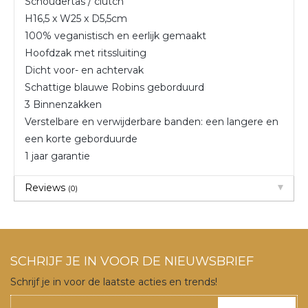
Schoudertas / clutch
H16,5 x W25 x D5,5cm
100% veganistisch en eerlijk gemaakt
Hoofdzak met ritssluiting
Dicht voor- en achtervak
Schattige blauwe Robins geborduurd
3 Binnenzakken
Verstelbare en verwijderbare banden: een langere en
een korte geborduurde
1 jaar garantie
Reviews
(0)
SCHRIJF JE IN VOOR DE NIEUWSBRIEF
Schrijf je in voor de laatste acties en trends!