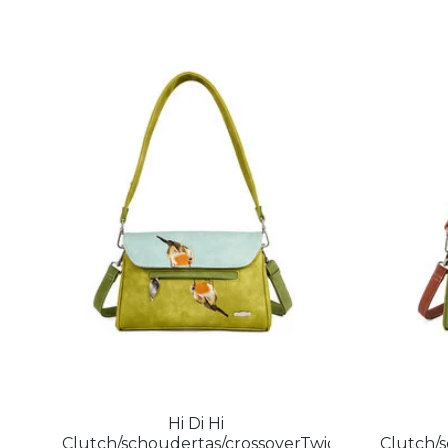
Hi Di Hi
Clutch/schoudertas/crossoverTwiggle
Clutch/