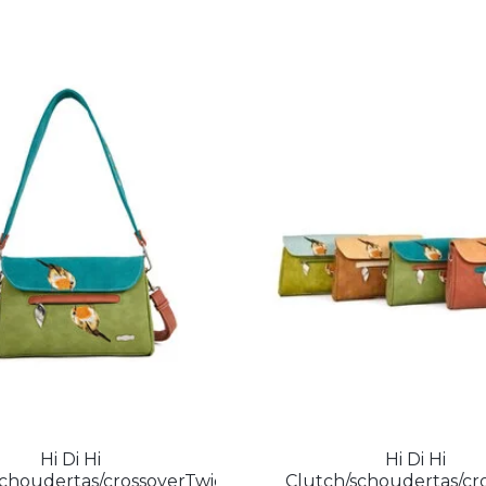
Hi Di Hi
Hi Di Hi
schoudertas/crossoverTwiggle
Clutch/schoudertas/cr