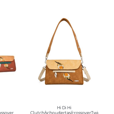
Hi Di Hi
ossover
Clutch/schoudertas/crossoverTwiggle