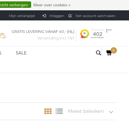
ericht verbergen
Meer over cookies »
Mijn verlanglijst
Inloggen
Een account aanmaken
GRATIS LEVERING VANAF 40,- (NL)
Verzending incl. T&T
0
S
SALE
Meest bekeken