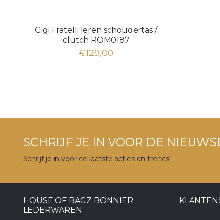
Gigi Fratelli leren schoudertas /
clutch ROM0187
€129,00
SCHRIJF JE IN VOOR DE NIEUWS
Schrijf je in voor de laatste acties en trends!
HOUSE OF BAGZ BONNIER
KLANTEN
LEDERWAREN