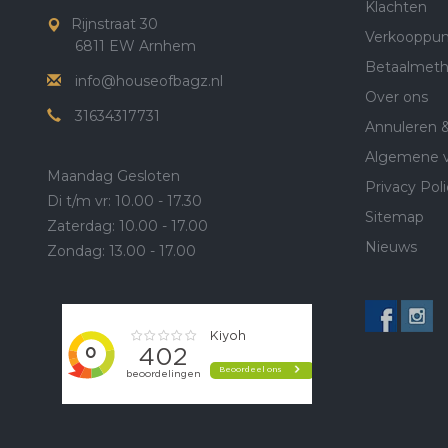
Klachten
Rijnstraat 30
Verkooppun
6811 EW Arnhem
Betaalmet
info@houseofbagz.nl
Over ons
31634317731
Annuleren 
Algemene 
Maandag Gesloten
Privacy Poli
Di t/m vr: 10.00 - 17.30
Sitemap
Zaterdag: 10.00 - 17.00
Nieuws
Zondag: 13.00 - 17.00