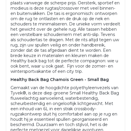
plaats vanwege de scherpe prijs. Oersterk, sportief en
modieus is deze rugtas/crossover met veel binnen-
en buitenvakken. De tas is ergonomisch: ontworpen
om de rug te ontlasten en de druk op de nek en
schouders te minimaliseren. De unieke vorm verdeelt
het gewicht over de gehele rug. Alle tassen hebben
een verstelbare schouderriem met anti-slip. Tevens
als schoudertas te dragen. Met de rits altijd tegen uw
rug, zijn uw spullen veilig en onder handbereik,
zonder dat de tas afgedaan dient te worden. Een
brede keuze in materialen en kleuren maken de
Healthy back bag tot de perfecte compagnon: wie u
ook bent, waar u ook gaat. Fijn voor de zomer- en
wintersportvakantie of een city trip.
Healthy Back Bag Chamois Green - Small Bag
Gemaakt van de hoogdichte polyethyleenvezels van
Tyvek®, is deze diep groene Small Healthy Back Bag
fluweelachtig aanvoelend, waterbestendig,
scheurbestendig en ongelooflijk lichtgewicht. Met
een inhoud van 6L in een strak crossbody-
rugzakontwerp sluit hij comfortabel aan op je rug en
houdt hij je essentieel spullen georganiseerd en
beschermd. Duurzaam en toch stijlvol, het is de
perfecte metgezel voor dagelijkse avonturen.