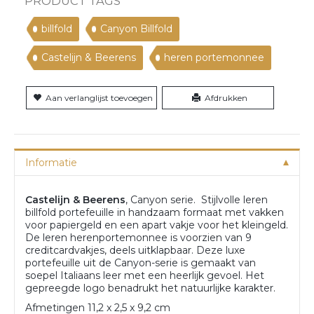
PRODUCT TAGS
billfold
Canyon Billfold
Castelijn & Beerens
heren portemonnee
Aan verlanglijst toevoegen
Afdrukken
Informatie
Castelijn & Beerens
, Canyon serie. Stijlvolle leren
billfold portefeuille in handzaam formaat met vakken
voor papiergeld en een apart vakje voor het kleingeld.
De leren herenportemonnee is voorzien van 9
creditcardvakjes, deels uitklapbaar. Deze luxe
portefeuille uit de Canyon-serie is gemaakt van
soepel Italiaans leer met een heerlijk gevoel. Het
gepreegde logo benadrukt het natuurlijke karakter.
Afmetingen 11,2 x 2,5 x 9,2 cm