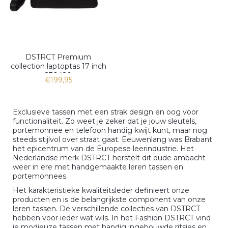
DSTRCT Premium
collection laptoptas 17 inch
230420
€199,95
Exclusieve tassen met een strak design en oog voor
functionaliteit. Zo weet je zeker dat je jouw sleutels,
portemonnee en telefoon handig kwijt kunt, maar nog
steeds stijlvol over straat gaat. Eeuwenlang was Brabant
het epicentrum van de Europese leerindustrie. Het
Nederlandse merk DSTRCT herstelt dit oude ambacht
weer in ere met handgemaakte leren tassen en
portemonnees.
Het karakteristieke kwaliteitsleder definieert onze
producten en is de belangrijkste component van onze
leren tassen. De verschillende collecties van DSTRCT
hebben voor ieder wat wils. In het Fashion DSTRCT vind
je modieuze tassen met handig ingebouwde ritsjes en