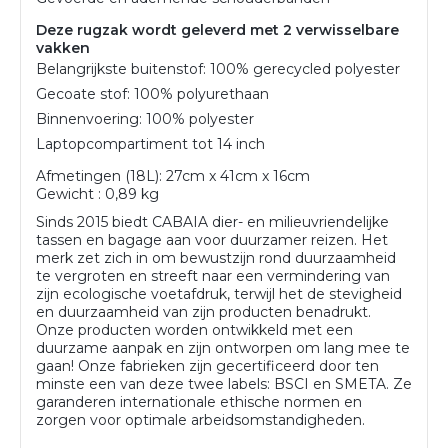
Deze rugzak wordt geleverd met 2 verwisselbare
vakken
Belangrijkste buitenstof: 100% gerecycled polyester
Gecoate stof: 100% polyurethaan
Binnenvoering: 100% polyester
Laptopcompartiment tot 14 inch
A
fmetingen (18L):
27cm x 41cm x 16cm
Gewicht : 0,89 kg
Sinds 2015 biedt CABAIA dier- en milieuvriendelijke
tassen en bagage aan voor duurzamer reizen. Het
merk zet zich in om bewustzijn rond duurzaamheid
te vergroten en streeft naar een vermindering van
zijn ecologische voetafdruk, terwijl het de stevigheid
en duurzaamheid van zijn producten benadrukt.
Onze producten worden ontwikkeld met een
duurzame aanpak en zijn ontworpen om lang mee te
gaan! Onze fabrieken zijn gecertificeerd door ten
minste een van deze twee labels: BSCI en SMETA. Ze
garanderen internationale ethische normen en
zorgen voor optimale arbeidsomstandigheden.