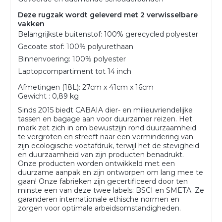
Deze rugzak wordt geleverd met 2 verwisselbare
vakken
Belangrijkste buitenstof: 100% gerecycled polyester
Gecoate stof: 100% polyurethaan
Binnenvoering: 100% polyester
Laptopcompartiment tot 14 inch
A
fmetingen (18L):
27cm x 41cm x 16cm
Gewicht : 0,89 kg
Sinds 2015 biedt CABAIA dier- en milieuvriendelijke
tassen en bagage aan voor duurzamer reizen. Het
merk zet zich in om bewustzijn rond duurzaamheid
te vergroten en streeft naar een vermindering van
zijn ecologische voetafdruk, terwijl het de stevigheid
en duurzaamheid van zijn producten benadrukt.
Onze producten worden ontwikkeld met een
duurzame aanpak en zijn ontworpen om lang mee te
gaan! Onze fabrieken zijn gecertificeerd door ten
minste een van deze twee labels: BSCI en SMETA. Ze
garanderen internationale ethische normen en
zorgen voor optimale arbeidsomstandigheden.