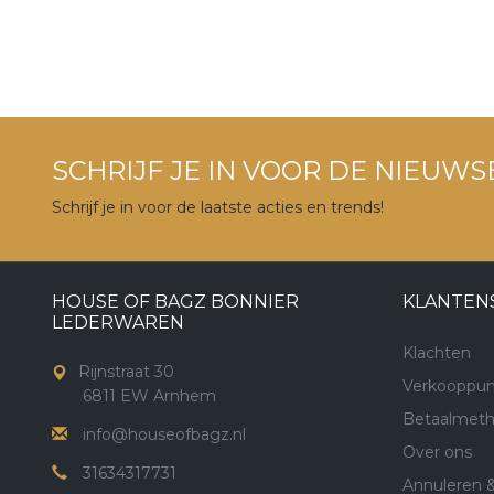
SCHRIJF JE IN VOOR DE NIEUWS
Schrijf je in voor de laatste acties en trends!
HOUSE OF BAGZ BONNIER
KLANTEN
LEDERWAREN
Klachten
Rijnstraat 30
Verkooppun
6811 EW Arnhem
Betaalmet
info@houseofbagz.nl
Over ons
31634317731
Annuleren 