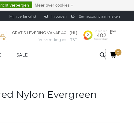
ericht verbergen
Meer over cookies »
Mijn verlanglijst
Inloggen
Een account aanmaken
GRATIS LEVERING VANAF 40,- (NL)
Verzending incl. T&T
0
S
SALE
red Nylon Evergreen