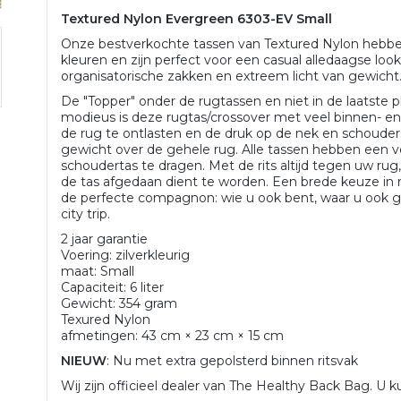
Textured Nylon Evergreen 6303-EV Small
Onze bestverkochte tassen van Textured Nylon hebben
kleuren en zijn perfect voor een casual alledaagse look
organisatorische zakken en extreem licht van gewicht
De "Topper" onder de rugtassen en niet in de laatste p
modieus is deze rugtas/crossover met veel binnen- e
de rug te ontlasten en de druk op de nek en schouder
gewicht over de gehele rug. Alle tassen hebben een ve
schoudertas te dragen. Met de rits altijd tegen uw rug,
de tas afgedaan dient te worden. Een brede keuze in
de perfecte compagnon: wie u ook bent, waar u ook ga
city trip.
2 jaar garantie
Voering: zilverkleurig
maat: Small
Capaciteit: 6 liter
Gewicht: 354 gram
Texured Nylon
afmetingen: 43 cm × 23 cm × 15 cm
NIEUW
: Nu met extra gepolsterd binnen ritsvak
Wij zijn officieel dealer van The Healthy Back Bag. U k