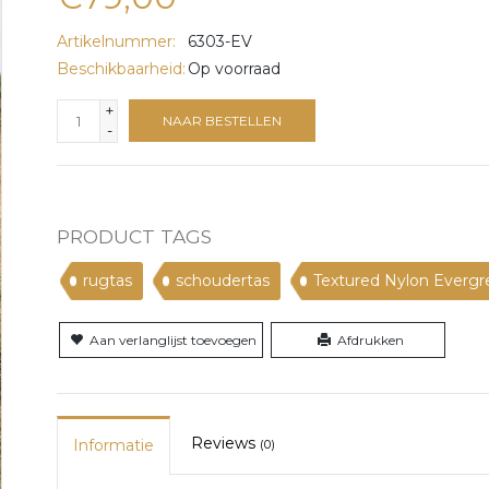
Artikelnummer:
6303-EV
Beschikbaarheid:
Op voorraad
+
NAAR BESTELLEN
-
PRODUCT TAGS
rugtas
schoudertas
Textured Nylon Evergr
Aan verlanglijst toevoegen
Afdrukken
Reviews
Informatie
(0)