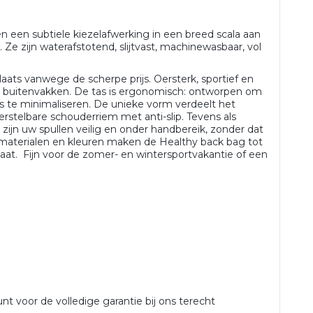
 een subtiele kiezelafwerking in een breed scala aan
. Ze zijn waterafstotend, slijtvast, machinewasbaar, vol
.
laats vanwege de scherpe prijs. Oersterk, sportief en
n buitenvakken. De tas is ergonomisch: ontworpen om
s te minimaliseren. De unieke vorm verdeelt het
rstelbare schouderriem met anti-slip. Tevens als
 zijn uw spullen veilig en onder handbereik, zonder dat
 materialen en kleuren maken de Healthy back bag tot
at. Fijn voor de zomer- en wintersportvakantie of een
unt voor de volledige garantie bij ons terecht