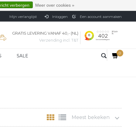
ericht verbergen
Meer over cookies »
Mijn verlanglijst
Inloggen
Een account aanmaken
GRATIS LEVERING VANAF 40,- (NL)
Verzending incl. T&T
0
S
SALE
Meest bekeken