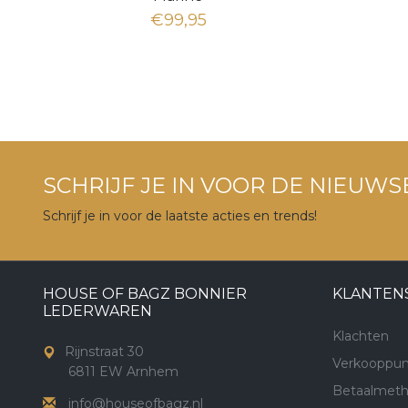
€99,95
SCHRIJF JE IN VOOR DE NIEUWS
Schrijf je in voor de laatste acties en trends!
HOUSE OF BAGZ BONNIER
KLANTEN
LEDERWAREN
Klachten
Rijnstraat 30
Verkooppun
6811 EW Arnhem
Betaalmet
info@houseofbagz.nl