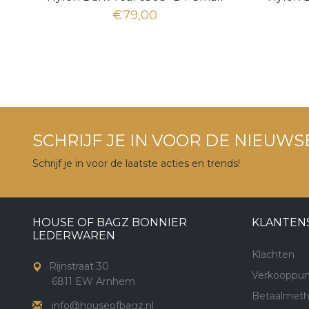
€79,00
SCHRIJF JE IN VOOR DE NIEUWS
Schrijf je in voor de laatste acties en trends!
HOUSE OF BAGZ BONNIER
KLANTEN
LEDERWAREN
Klachten
Rijnstraat 30
Verkooppun
6811 EW Arnhem
Betaalmet
info@houseofbagz.nl