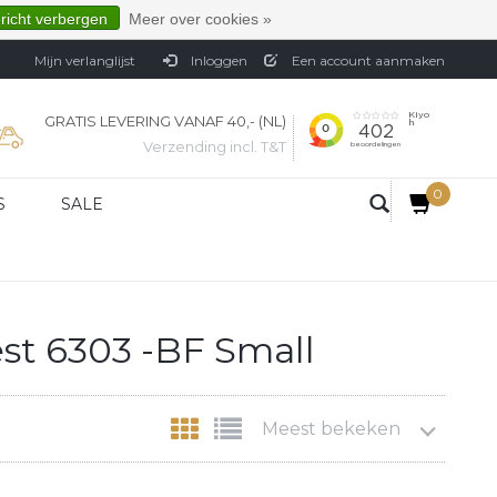
ericht verbergen
Meer over cookies »
Mijn verlanglijst
Inloggen
Een account aanmaken
GRATIS LEVERING VANAF 40,- (NL)
Verzending incl. T&T
0
S
SALE
st 6303 -BF Small
Meest bekeken