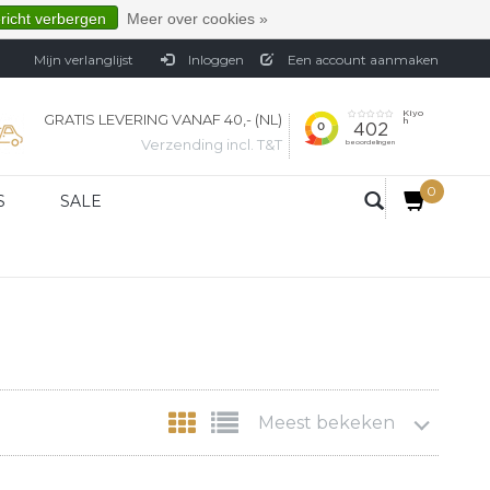
ericht verbergen
Meer over cookies »
Mijn verlanglijst
Inloggen
Een account aanmaken
GRATIS LEVERING VANAF 40,- (NL)
Verzending incl. T&T
0
S
SALE
Meest bekeken