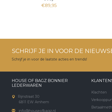
€89,95
SCHRIJF JE IN VOOR DE NIEUWS
Schrijf je in voor de laatste acties en trends!
HOUSE OF BAGZ BONNIER
KLANTEN
LEDERWAREN
Klachten
Rijnstraat 30
Verkooppun
6811 EW Arnhem
Betaalmet
info@houseofbagz.nl