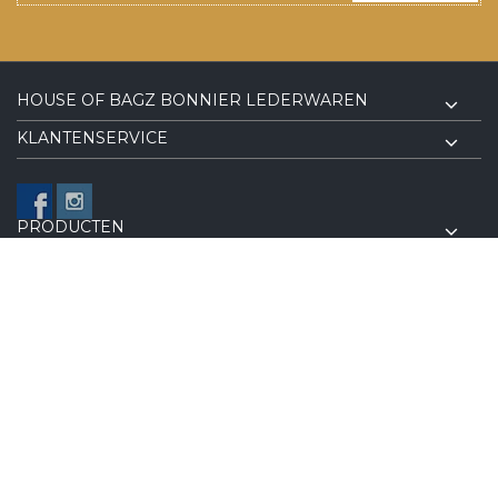
HOUSE OF BAGZ BONNIER LEDERWAREN
KLANTENSERVICE
PRODUCTEN
VOLG ONS OP FACEBOOK
© Copyright 2026 House of BagZ Bonnier Lederwaren - Powered
Lightspeed
| Implemented by
Online ID