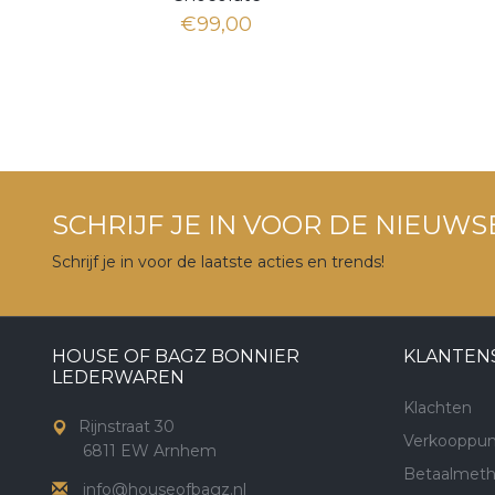
€99,00
SCHRIJF JE IN VOOR DE NIEUWS
Schrijf je in voor de laatste acties en trends!
HOUSE OF BAGZ BONNIER
KLANTEN
LEDERWAREN
Klachten
Rijnstraat 30
Verkooppun
6811 EW Arnhem
Betaalmet
info@houseofbagz.nl