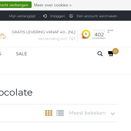
ericht verbergen
Meer over cookies »
Mijn verlanglijst
Inloggen
Een account aanmaken
GRATIS LEVERING VANAF 40,- (NL)
Verzending incl. T&T
0
S
SALE
ocolate
Meest bekeken