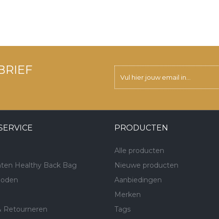
BRIEF
SERVICE
PRODUCTEN
Alle producten
ten Healthy Back Bag
Nieuwe producten
hoden
Aanbiedingen
Merken
& Retourneren
Tags