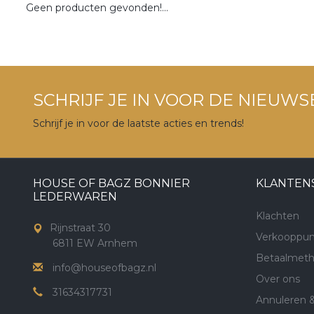
Geen producten gevonden!...
SCHRIJF JE IN VOOR DE NIEUWS
Schrijf je in voor de laatste acties en trends!
HOUSE OF BAGZ BONNIER
KLANTEN
LEDERWAREN
Klachten
Rijnstraat 30
Verkooppun
6811 EW Arnhem
Betaalmet
info@houseofbagz.nl
Over ons
31634317731
Annuleren 