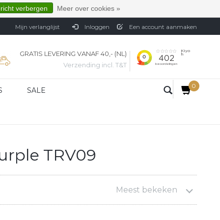
ericht verbergen
Meer over cookies »
Mijn verlanglijst
Inloggen
Een account aanmaken
GRATIS LEVERING VANAF 40,- (NL)
Verzending incl. T&T
0
S
SALE
Purple TRV09
Meest bekeken