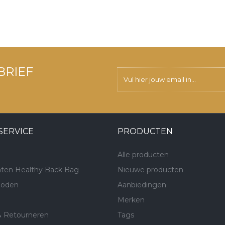
BRIEF
SERVICE
PRODUCTEN
Alle producten
ten Healthy Back Bag
Nieuwe producten
hoden
Aanbiedingen
Merken
& Retourneren
Tags