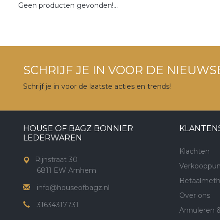
Geen producten gevonden!...
SCHRIJF JE IN VOOR DE NIEUWS
Schrijf je in voor de laatste acties en trends!
HOUSE OF BAGZ BONNIER
KLANTEN
LEDERWAREN
Klachten
Rijnstraat 30
Verkooppun
6811 EW Arnhem
Betaalmet
info@houseofbagz.nl
Over ons
31634317731
Annuleren 