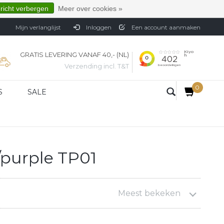
ericht verbergen
Meer over cookies »
Mijn verlanglijst
Inloggen
Een account aanmaken
GRATIS LEVERING VANAF 40,- (NL)
Verzending incl. T&T
0
S
SALE
/purple TP01
Meest bekeken