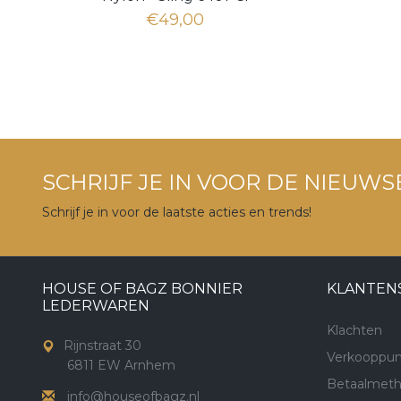
€49,00
SCHRIJF JE IN VOOR DE NIEUWS
Schrijf je in voor de laatste acties en trends!
HOUSE OF BAGZ BONNIER
KLANTEN
LEDERWAREN
Klachten
Rijnstraat 30
Verkooppun
6811 EW Arnhem
Betaalmet
info@houseofbagz.nl