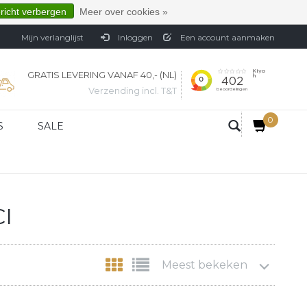
ericht verbergen
Meer over cookies »
Mijn verlanglijst
Inloggen
Een account aanmaken
GRATIS LEVERING VANAF 40,- (NL)
Verzending incl. T&T
0
S
SALE
CI
Meest bekeken