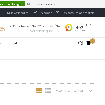
ericht verbergen
Meer over cookies »
Mijn verlanglijst
Inloggen
Een account aanmaken
GRATIS LEVERING VANAF 40,- (NL)
Verzending incl. T&T
0
S
SALE
Meest bekeken