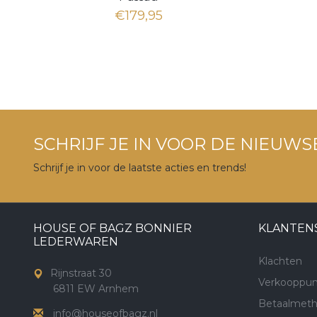
€179,95
SCHRIJF JE IN VOOR DE NIEUWS
Schrijf je in voor de laatste acties en trends!
HOUSE OF BAGZ BONNIER
KLANTEN
LEDERWAREN
Klachten
Rijnstraat 30
Verkooppun
6811 EW Arnhem
Betaalmet
info@houseofbagz.nl