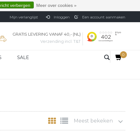
ericht verbergen
Meer over cookies »
Mijn verlanglijst
Inloggen
Een account aanmaken
GRATIS LEVERING VANAF 40,- (NL)
Verzending incl. T&T
0
S
SALE
Meest bekeken