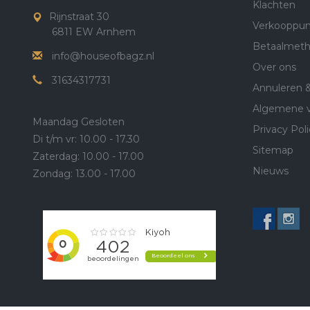
Klachten
Rijnstraat 30
Verkooppun
6811 EW Arnhem
Betaalmet
info@houseofbagz.nl
Over ons
31634317731
Annuleren 
Algemene 
Maandag Gesloten
Privacy Poli
Di t/m vr: 10.00 - 17.30
Sitemap
Zaterdag: 10.00 - 17.00
Nieuws
Zondag: 13.00 - 17.00