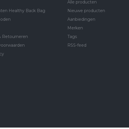
Alle producten
ten Healthy Back Bag
Nieuwe producten
hoden
Aanbiedingen
Merken
& Retourneren
Tags
voorwaarden
RSS-feed
cy