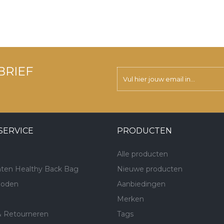
BRIEF
SERVICE
PRODUCTEN
Alle producten
ten Healthy Back Bag
Nieuwe producten
hoden
Aanbiedingen
Merken
& Retourneren
Tags