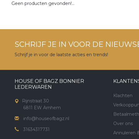
Geen producten gevonden!...
SCHRIJF JE IN VOOR DE NIEUWS
Schrijf je in voor de laatste acties en trends!
HOUSE OF BAGZ BONNIER
KLANTEN
LEDERWAREN
Klachten
Rijnstraat 30
Verkooppun
6811 EW Arnhem
Betaalmet
info@houseofbagz.nl
Over ons
31634317731
Annuleren 