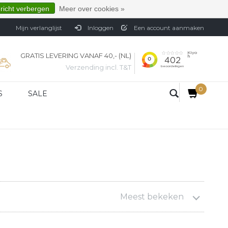
ericht verbergen
Meer over cookies »
Mijn verlanglijst
Inloggen
Een account aanmaken
GRATIS LEVERING VANAF 40,- (NL)
Verzending incl. T&T
0
S
SALE
Meest bekeken