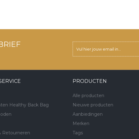
BRIEF
SERVICE
PRODUCTEN
Alle producten
ten Healthy Back Bag
Nieuwe producten
hoden
Aanbiedingen
Merken
& Retourneren
Tags