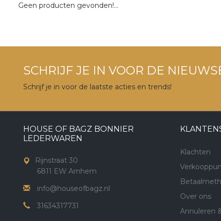
Geen producten gevonden!...
SCHRIJF JE IN VOOR DE NIEUWS
Schrijf je in voor de laatste acties en trends!
HOUSE OF BAGZ BONNIER
KLANTEN
LEDERWAREN
Klachten
Rijnstraat 30
Verkooppun
6811 EW Arnhem
Betaalmet
info@houseofbagz.nl
Over ons
31634317731
Annuleren 