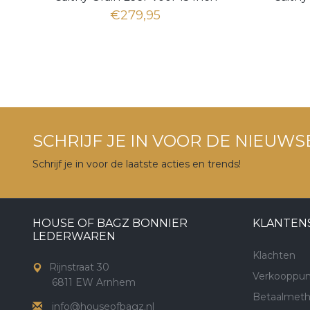
Laptop
€279,95
SCHRIJF JE IN VOOR DE NIEUWS
Schrijf je in voor de laatste acties en trends!
HOUSE OF BAGZ BONNIER
KLANTEN
LEDERWAREN
Klachten
Rijnstraat 30
Verkooppun
6811 EW Arnhem
Betaalmet
info@houseofbagz.nl