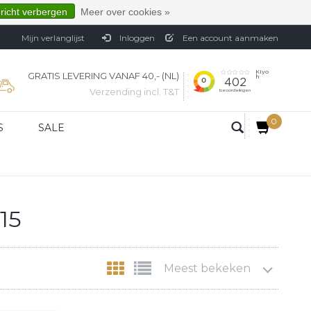
ericht verbergen
Meer over cookies »
Mijn verlanglijst
Inloggen
Een account aanmaken
GRATIS LEVERING VANAF 40,- (NL)
Verzending incl. T&T
0
S
SALE
15
Meest bekeken