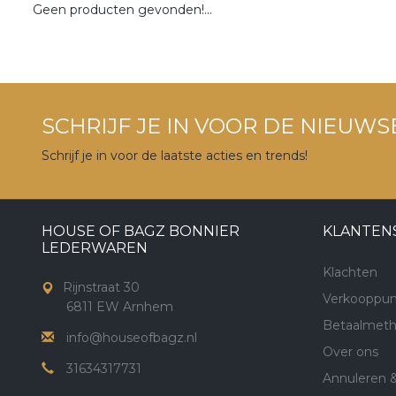
Geen producten gevonden!...
SCHRIJF JE IN VOOR DE NIEUWS
Schrijf je in voor de laatste acties en trends!
HOUSE OF BAGZ BONNIER
KLANTEN
LEDERWAREN
Klachten
Rijnstraat 30
Verkooppun
6811 EW Arnhem
Betaalmet
info@houseofbagz.nl
Over ons
31634317731
Annuleren 