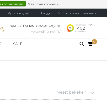
ericht verbergen
Meer over cookies »
Mijn verlanglijst
Inloggen
Een account aanmaken
GRATIS LEVERING VANAF 40,- (NL)
Verzending incl. T&T
0
S
SALE
Meest bekeken