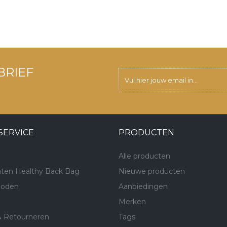
BRIEF
SERVICE
PRODUCTEN
Alle producten
ten Healthy Back Bag
Nieuwe producten
hoden
Aanbiedingen
Merken
& Retourneren
Tags