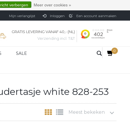
ericht verbergen
Meer over cookies »
Mijn verlanglijst
Inloggen
Een account aanmaken
GRATIS LEVERING VANAF 40,- (NL)
Verzending incl. T&T
0
S
SALE
dertasje white 828-253
Meest bekeken