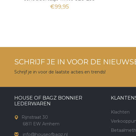
€99,95
SCHRIJF JE IN VOOR DE NIEUWS
Schrijf je in voor de laatste acties en trends!
HOUSE OF BAGZ BONNIER
KLANTEN
LEDERWAREN
Klachten
Rijnstraat 30
Verkooppun
6811 EW Arnhem
Betaalmet
info@houseofbagz.nl