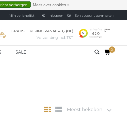
ericht verbergen
Meer over cookies »
Mijn verlanglijst
Inloggen
Een account aanmaken
GRATIS LEVERING VANAF 40,- (NL)
Verzending incl. T&T
0
S
SALE
Meest bekeken