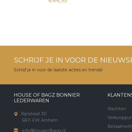
€44,95
SCHRIJF JE IN VOOR DE NIEUWS
Schrijf je in voor de laatste acties en trends!
HOUSE OF BAGZ BONNIER
KLANTEN
LEDERWAREN
Klachten
Rijnstraat 30
Verkooppun
6811 EW Arnhem
Betaalmet
info@houseofbagz.nl