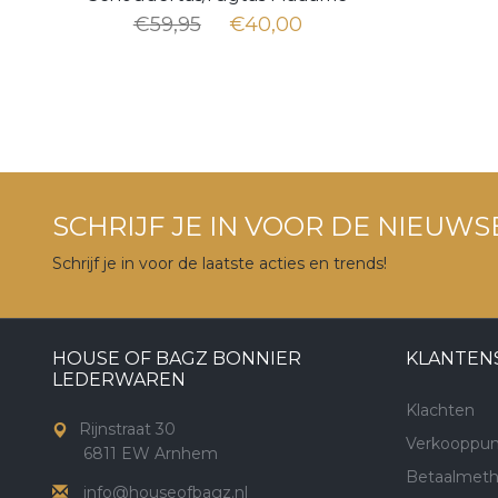
Butterfly MBU02
€59,95
€40,00
SCHRIJF JE IN VOOR DE NIEUWS
Schrijf je in voor de laatste acties en trends!
HOUSE OF BAGZ BONNIER
KLANTEN
LEDERWAREN
Klachten
Rijnstraat 30
Verkooppun
6811 EW Arnhem
Betaalmet
info@houseofbagz.nl