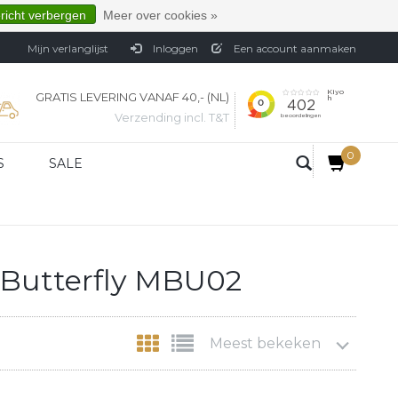
ericht verbergen
Meer over cookies »
Mijn verlanglijst
Inloggen
Een account aanmaken
GRATIS LEVERING VANAF 40,- (NL)
Verzending incl. T&T
0
S
SALE
Butterfly MBU02
Meest bekeken