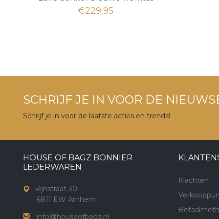
€229,95
SCHRIJF JE IN VOOR DE NIEUWS
Schrijf je in voor de laatste acties en trends!
HOUSE OF BAGZ BONNIER
KLANTEN
LEDERWAREN
Klachten
Rijnstraat 30
Verkooppun
6811 EW Arnhem
Betaalmet
info@houseofbagz.nl