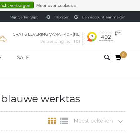
ericht verbergen
Meer over cookies »
Mijn verlanglijst
Inloggen
Een account aanmaken
GRATIS LEVERING VANAF 40,- (NL)
Verzending incl. T&T
0
S
SALE
 blauwe werktas
Meest bekeken