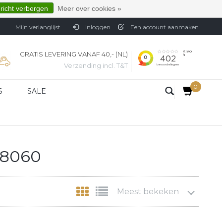
ericht verbergen
Meer over cookies »
Mijn verlanglijst
Inloggen
Een account aanmaken
GRATIS LEVERING VANAF 40,- (NL)
Verzending incl. T&T
0
S
SALE
18060
Meest bekeken