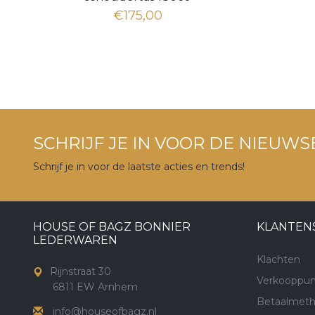
€175,00
SCHRIJF JE IN VOOR DE NIEUWS
Schrijf je in voor de laatste acties en trends!
HOUSE OF BAGZ BONNIER
KLANTEN
LEDERWAREN
Klachten
Rijnstraat 30
Verkooppun
6811 EW Arnhem
Betaalmet
info@houseofbagz.nl