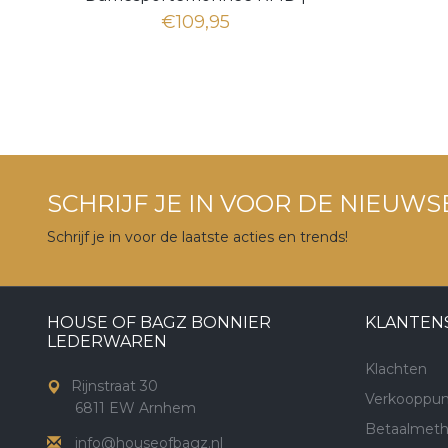
cognac
€109,95
SCHRIJF JE IN VOOR DE NIEUWS
Schrijf je in voor de laatste acties en trends!
HOUSE OF BAGZ BONNIER
KLANTEN
LEDERWAREN
Klachten
Rijnstraat 30
Verkooppun
6811 EW Arnhem
Betaalmet
info@houseofbagz.nl