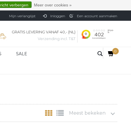
ericht verbergen
Meer over cookies »
Mijn verlanglijst
Inloggen
Een account aanmaken
GRATIS LEVERING VANAF 40,- (NL)
Verzending incl. T&T
0
S
SALE
Meest bekeken