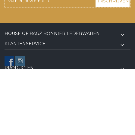
INSCHRIJVEN
HOUSE OF BAGZ BONNIER LEDERWAREN
KLANTENSERVICE
PRODUCTEN
VOLG ONS OP FACEBOOK
© Copyright 2026 House of BagZ Bonnier Lederwaren - Powered
Lightspeed
| Implemented by
Online ID