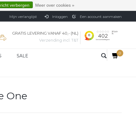
ericht verbergen
Meer over cookies »
Mijn verlanglijst
Inloggen
Een account aanmaken
GRATIS LEVERING VANAF 40,- (NL)
Verzending incl. T&T
0
S
SALE
he One