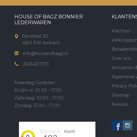
HOUSE OF BAGZ BONNIER
KLANTEN
LEDERWAREN
Klachten
Rijnstraat 30
Verkooppun
6811 EW Arnhem
Betaalmet
info@houseofbagz.nl
Over ons
31634317731
Annuleren 
Algemene 
Maandag Gesloten
Privacy Poli
Di t/m vr: 10.00 - 17.30
Sitemap
Zaterdag: 10.00 - 17.00
Nieuws
Zondag: 13.00 - 17.00