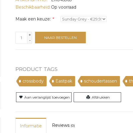
Beschikbaarheid:
Op voorraad
Maak een keuze:
*
+
NAAR BESTELLEN
-
PRODUCT TAGS
crossbody
Eastpak
schoudertassen
t
Aan verlanglijst toevoegen
Afdrukken
Reviews
Informatie
(0)