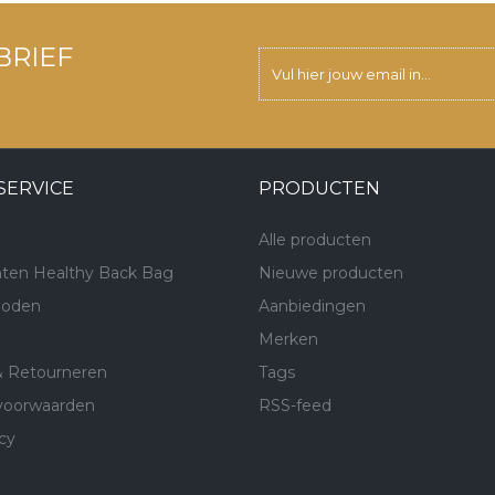
BRIEF
SERVICE
PRODUCTEN
Alle producten
ten Healthy Back Bag
Nieuwe producten
hoden
Aanbiedingen
Merken
& Retourneren
Tags
voorwaarden
RSS-feed
cy