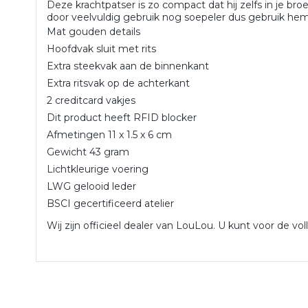
Deze krachtpatser is zo compact dat hij zelfs in je br
door veelvuldig gebruik nog soepeler dus gebruik hem
Mat gouden details
Hoofdvak sluit met rits
Extra steekvak aan de binnenkant
Extra ritsvak op de achterkant
2 creditcard vakjes
Dit product heeft RFID blocker
Afmetingen 11 x 1.5 x 6 cm
Gewicht 43 gram
Lichtkleurige voering
LWG gelooid leder
BSCI gecertificeerd atelier
Wij zijn officieel dealer van LouLou. U kunt voor de vol