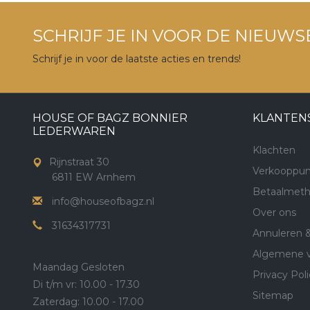
SCHRIJF JE IN VOOR DE NIEUWS
Schrijf je in voor de laatste acties en trends!
HOUSE OF BAGZ BONNIER
KLANTEN
LEDERWAREN
Klachten
Rijnstraat 30
Verkooppun
6811 EW Arnhem
Betaalmet
info@houseofbagz.nl
Over ons
31634317731
Annuleren 
Algemene 
Maandag Gesloten
Privacy Poli
Di t/m vr: 10.00 - 17.30
Sitemap
Zaterdag: 10.00 - 17.00