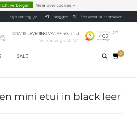
ericht verbergen
Meer over cookies »
Mijn verlanglijst
Inloggen
Een account aanmaken
GRATIS LEVERING VANAF 40,- (NL)
Verzending incl. T&T
0
S
SALE
n mini etui in black leer