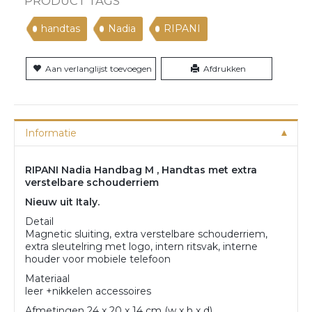
PRODUCT TAGS
handtas
Nadia
RIPANI
Aan verlanglijst toevoegen
Afdrukken
Informatie
RIPANI Nadia Handbag M , Handtas met extra
verstelbare schouderriem
Nieuw uit Italy.
Detail
Magnetic sluiting, extra verstelbare schouderriem,
extra sleutelring met logo, intern ritsvak, interne
houder voor mobiele telefoon
Materiaal
leer +nikkelen accessoires
Afmetingen 24 x 20 x 14 cm (w x h x d)