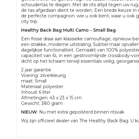
schoudertas te dragen. Met de rits altijd tegen uw rug,
de tas afgedaan dient te worden. Een brede keuze in
de perfecte compagnon: wie u ook bent, waar u ook ga
city trip.
Healthy Back Bag Multi Camo - Small Bag
Een frisse draai aan klassieke camouflage, opnieuw b
een strakke, moderne uitstraling. Subtiel maar opvallen
dagelijkse functionaliteit. Gemaakt van 100% polyest
capaciteit van 6L in een gestroomlijnde crossbody-vo
dicht op het lichaam terwijl essentials veilig, georgani
2 jaar garantie
Voering: zilverkleurig
maat: Small
Materiaal: polyester
Inhoud: 6 liter
Afmetingen: 43 x 23 x 15 cm
Gewicht: 380 gram
NIEUW
: Nu met extra gepolsterd binnen ritsvak
Wij zijn officieel dealer van The Healthy Back Bag. U k