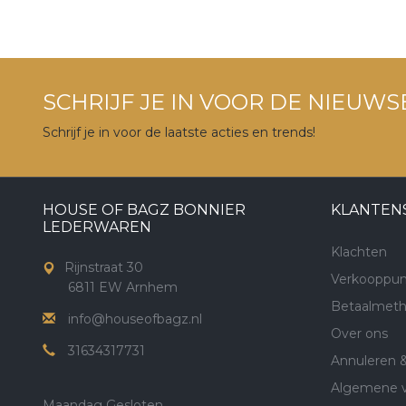
SCHRIJF JE IN VOOR DE NIEUWS
Schrijf je in voor de laatste acties en trends!
HOUSE OF BAGZ BONNIER
KLANTEN
LEDERWAREN
Klachten
Rijnstraat 30
Verkooppun
6811 EW Arnhem
Betaalmet
info@houseofbagz.nl
Over ons
31634317731
Annuleren 
Algemene 
Maandag Gesloten