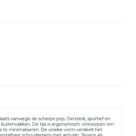
laats vanwege de scherpe prijs. Oersterk, sportief en
n buitenvakken. De tas is ergonomisch: ontworpen om
s te minimaliseren. De unieke vorm verdeelt het
rstelbare schouderriem met anti-slip. Tevens als