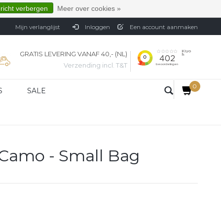
ericht verbergen
Meer over cookies »
Mijn verlanglijst
Inloggen
Een account aanmaken
GRATIS LEVERING VANAF 40,- (NL)
Verzending incl. T&T
0
S
SALE
 Camo - Small Bag