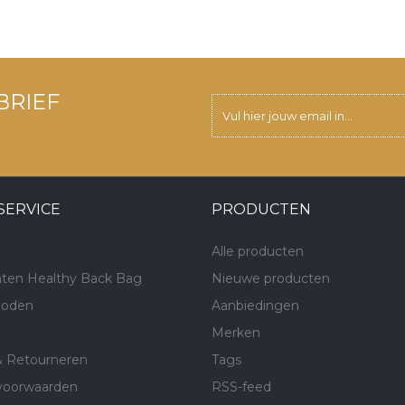
BRIEF
SERVICE
PRODUCTEN
Alle producten
ten Healthy Back Bag
Nieuwe producten
hoden
Aanbiedingen
Merken
& Retourneren
Tags
voorwaarden
RSS-feed