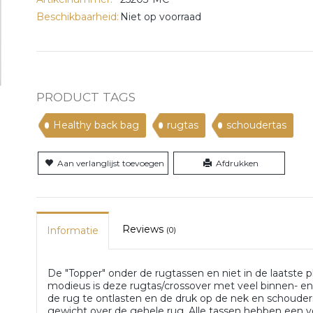
Beschikbaarheid:
Niet op voorraad
PRODUCT TAGS
Healthy back bag
rugtas
schoudertas
Aan verlanglijst toevoegen
Afdrukken
Reviews
Informatie
(0)
De "Topper" onder de rugtassen en niet in de laatste p
modieus is deze rugtas/crossover met veel binnen- e
de rug te ontlasten en de druk op de nek en schouder
gewicht over de gehele rug. Alle tassen hebben een ve