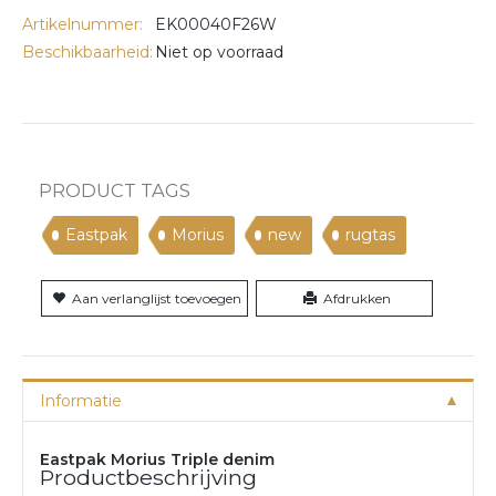
Artikelnummer:
EK00040F26W
Beschikbaarheid:
Niet op voorraad
PRODUCT TAGS
Eastpak
Morius
new
rugtas
Aan verlanglijst toevoegen
Afdrukken
Informatie
Eastpak Morius Triple denim
Productbeschrijving