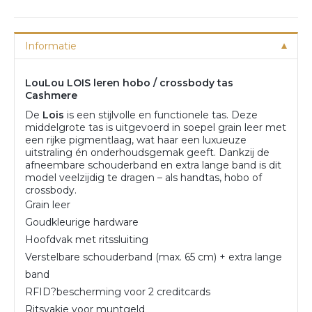
Informatie
LouLou LOIS leren hobo / crossbody tas
Cashmere
De
Lois
is een stijlvolle en functionele tas. Deze
middelgrote tas is uitgevoerd in soepel grain leer met
een rijke pigmentlaag, wat haar een luxueuze
uitstraling én onderhoudsgemak geeft. Dankzij de
afneembare schouderband en extra lange band is dit
model veelzijdig te dragen – als handtas, hobo of
crossbody.
Grain leer
Goudkleurige hardware
Hoofdvak met ritssluiting
Verstelbare schouderband (max. 65 cm) + extra lange
band
RFID?bescherming voor 2 creditcards
Ritsvakje voor muntgeld