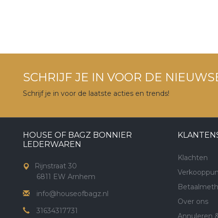
SCHRIJF JE IN VOOR DE NIEUWS
Schrijf je in voor de laatste acties en trends!
HOUSE OF BAGZ BONNIER
KLANTEN
LEDERWAREN
Klachten
Rijnstraat 30
Verkooppun
6811 EW Arnhem
Betaalmet
info@houseofbagz.nl
Over ons
31634317731
Annuleren 