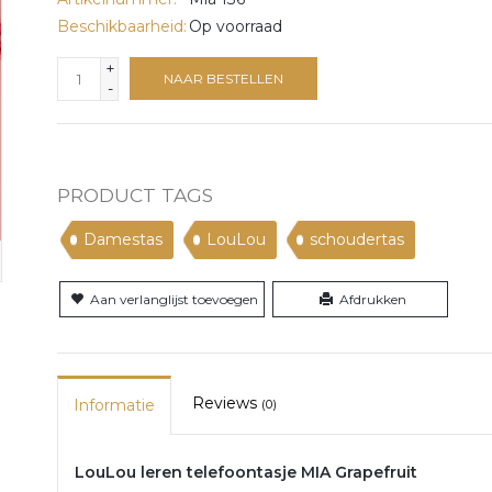
Beschikbaarheid:
Op voorraad
+
NAAR BESTELLEN
-
PRODUCT TAGS
Damestas
LouLou
schoudertas
Aan verlanglijst toevoegen
Afdrukken
Reviews
Informatie
(0)
LouLou leren telefoontasje MIA Grapefruit