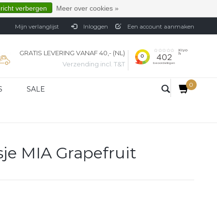
ericht verbergen
Meer over cookies »
Mijn verlanglijst
Inloggen
Een account aanmaken
GRATIS LEVERING VANAF 40,- (NL)
Verzending incl. T&T
0
S
SALE
sje MIA Grapefruit