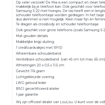
Op veler verzoek! De Mia is een compact en clean telef
makkelijk bij je telefoon kan. Ook geschikt voor telef
Samsung S-22 met hoesjes. De tas heeft een in lengte
schouder telefoontasje worden gedragen. In het tasj
dus skimmen is niet mogelijk. Klein maar fijn en femin
Te dragen als crossbody en schouder telefoontasje
Ook geschikt voor grote telefoons (zoals Samsung S-2
Mat gouden details
Makkelijke knijp sluiting
1 creditcardvakjes met RFID
Afneembare schouderband
Verstelbare schouderband (van 45 cm tot max. 65 cm
Afmetingen 20 x 0,5 x 11,5 cm
Gewicht 116 gram
Lichtgekleurde voering
LWG gelooid leder
BSCI gecertificeerd atelier
1 jaar garantie
Wij zijn officieel dealer van LouLou. U kunt voor de vol