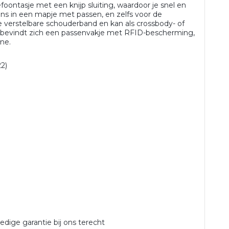
oontasje met een knijp sluiting, waardoor je snel en
oons in een mapje met passen, en zelfs voor de
 verstelbare schouderband en kan als crossbody- of
e bevindt zich een passenvakje met RFID-bescherming,
ine.
2)
)
ledige garantie bij ons terecht