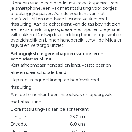
Binnenin vind je een handig insteekvak speciaal voor
je smartphone, een vak met ritssluiting voor oortjes
of belangrijke pasjes. Aan de voorkant van het
hoofdvak zitten nog twee kleinere vakken met
ritssluiting. Aan de achterkant van de tas bevindt zich
een extra ritssluitingvak, ideaal voor spullen die je snel
wilt pakken. Dankzij deze indeling houd je al je spullen
overzichtelijk en binnen handbereik, terwijl de Miloa er
stijlvol en verzorgd uitziet.
Belangrijkste eigenschappen van de leren
schoudertas Miloa:
Kort afneembaar hengsel en lang, verstelbaar en
afneembaar schouderband
Flap met magneetknoop en hoofdvak met
ritssluiting
Aan de binnenkant een insteekvak en opbergvak
met ritssluiting
Extra ritssluitingvak aan de achterkant
Lengte
23.0 cm
Breedte
8.0 cm
Hoogte
18.0 cm