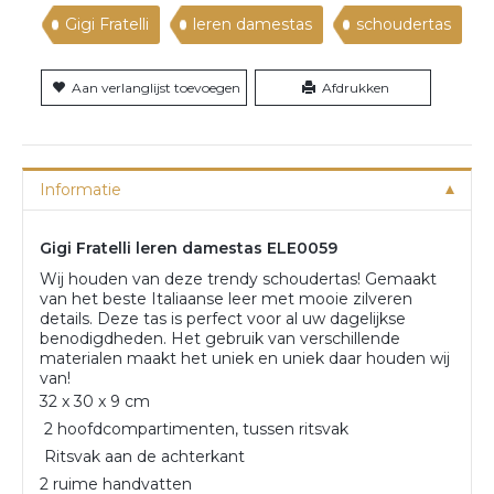
Gigi Fratelli
leren damestas
schoudertas
Aan verlanglijst toevoegen
Afdrukken
Informatie
Gigi Fratelli leren damestas ELE0059
Wij houden van deze trendy schoudertas! Gemaakt
van het beste Italiaanse leer met mooie zilveren
details. Deze tas is perfect voor al uw dagelijkse
benodigdheden. Het gebruik van verschillende
materialen maakt het uniek en uniek daar houden wij
van!
32 x 30 x 9 cm
2 hoofdcompartimenten, tussen ritsvak
Ritsvak aan de achterkant
2 ruime handvatten