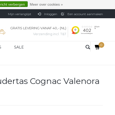
ericht verbergen
Meer over cookies »
Mijn verlanglijst
Inloggen
Een account aanmaken
GRATIS LEVERING VANAF 40,- (NL)
Verzending incl. T&T
0
S
SALE
udertas Cognac Valenora