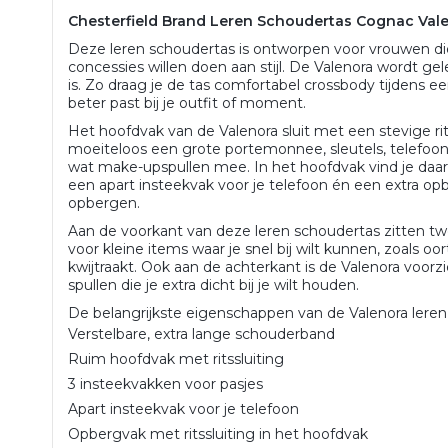
Chesterfield Brand Leren Schoudertas Cognac Vale
Deze leren schoudertas is ontworpen voor vrouwen d
concessies willen doen aan stijl. De Valenora wordt g
is. Zo draag je de tas comfortabel crossbody tijdens ee
beter past bij je outfit of moment.
Het hoofdvak van de Valenora sluit met een stevige rit
moeiteloos een grote portemonnee, sleutels, telefoon, 
wat make-upspullen mee. In het hoofdvak vind je daarn
een apart insteekvak voor je telefoon én een extra opber
opbergen.
Aan de voorkant van deze leren schoudertas zitten t
voor kleine items waar je snel bij wilt kunnen, zoals oor
kwijtraakt. Ook aan de achterkant is de Valenora voorz
spullen die je extra dicht bij je wilt houden.
De belangrijkste eigenschappen van de Valenora leren
Verstelbare, extra lange schouderband
Ruim hoofdvak met ritssluiting
3 insteekvakken voor pasjes
Apart insteekvak voor je telefoon
Opbergvak met ritssluiting in het hoofdvak