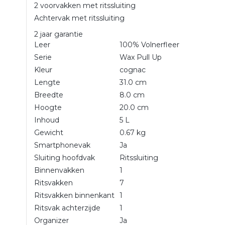
2 voorvakken met ritssluiting
Achtervak met ritssluiting
2 jaar garantie
Leer
100% Volnerfleer
Serie
Wax Pull Up
Kleur
cognac
Lengte
31.0 cm
Breedte
8.0 cm
Hoogte
20.0 cm
Inhoud
5 L
Gewicht
0.67 kg
Smartphonevak
Ja
Sluiting hoofdvak
Ritssluiting
Binnenvakken
1
Ritsvakken
7
Ritsvakken binnenkant
1
Ritsvak achterzijde
1
Organizer
Ja