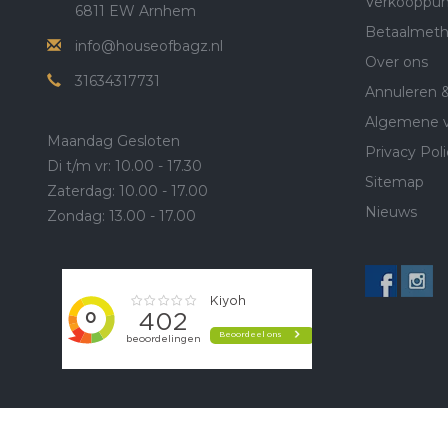
Verkooppun
6811 EW Arnhem
Betaalmet
info@houseofbagz.nl
Over ons
31634317731
Annuleren 
Algemene 
Maandag Gesloten
Privacy Poli
Di t/m vr: 10.00 - 17.30
Sitemap
Zaterdag: 10.00 - 17.00
Nieuws
Zondag: 13.00 - 17.00