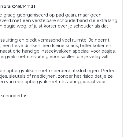
nora C48.141131
ie graag georganiseerd op pad gaan, maar geen
eleverd met een verstelbare schouderband die extra lang
n dagje weg, of juist korter over je schouder als dat
ssluiting en biedt verrassend veel ruimte. Je neemt
een flesje drinken, een kleine snack, brillenkoker en
aast drie handige insteekvakken speciaal voor pasjes,
gvak met ritssluiting voor spullen die je veilig wilt
wee opbergvakken met meerdere ritssluitingen. Perfect
tjes, sleutels of medicijnen, zonder het risico dat je ze
ien van een opbergvak met ritssluiting, ideaal voor
 schoudertas: