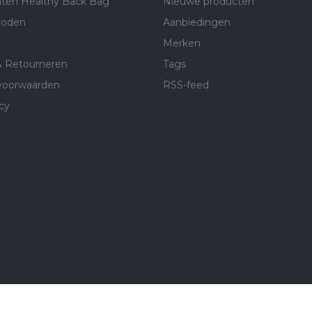
ten Healthy Back Bag
Nieuwe producten
hoden
Aanbiedingen
Merken
& Retourneren
Tags
voorwaarden
RSS-feed
cy