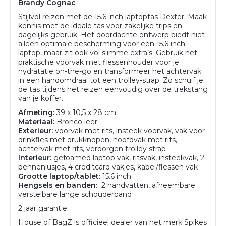
Brandy Cognac
Stijlvol reizen met de 15.6 inch laptoptas Dexter. Maak
kennis met de ideale tas voor zakelijke trips en
dagelijks gebruik. Het doordachte ontwerp biedt niet
alleen optimale bescherming voor een 15.6 inch
laptop, maar zit ook vol slimme extra’s. Gebruik het
praktische voorvak met flessenhouder voor je
hydratatie on-the-go en transformeer het achtervak
in een handomdraai tot een trolley-strap. Zo schuif je
de tas tijdens het reizen eenvoudig over de trekstang
van je koffer.
Afmeting:
39 x 10,5 x 28 cm
Materiaal:
Bronco leer
Exterieur:
voorvak met rits, insteek voorvak, vak voor
drinkfles met drukknopen, hoofdvak met rits,
achtervak met rits, verborgen trolley strap
Interieur:
gefoamed laptop vak, ritsvak, insteekvak, 2
pennenlusjes, 4 creditcard vakjes, kabel/flessen vak
Grootte laptop/tablet:
15.6 inch
Hengsels en banden:
2 handvatten, afneembare
verstelbare lange schouderband
2 jaar garantie
House of BagZ is officieel dealer van het merk Spikes