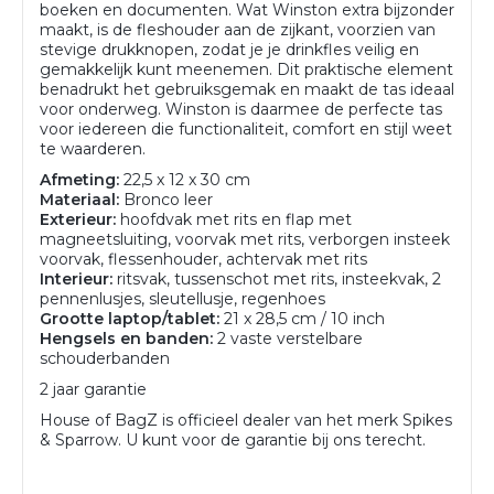
boeken en documenten. Wat Winston extra bijzonder
maakt, is de fleshouder aan de zijkant, voorzien van
stevige drukknopen, zodat je je drinkfles veilig en
gemakkelijk kunt meenemen. Dit praktische element
benadrukt het gebruiksgemak en maakt de tas ideaal
voor onderweg. Winston is daarmee de perfecte tas
voor iedereen die functionaliteit, comfort en stijl weet
te waarderen.
Afmeting:
22,5 x 12 x 30 cm
Materiaal:
Bronco leer
Exterieur:
hoofdvak met rits en flap met
magneetsluiting, voorvak met rits, verborgen insteek
voorvak, flessenhouder, achtervak met rits
Interieur:
ritsvak, tussenschot met rits, insteekvak, 2
pennenlusjes, sleutellusje, regenhoes
Grootte laptop/tablet:
21 x 28,5 cm / 10 inch
Hengsels en banden:
2 vaste verstelbare
schouderbanden
2 jaar garantie
House of BagZ is officieel dealer van het merk Spikes
& Sparrow. U kunt voor de garantie bij ons terecht.