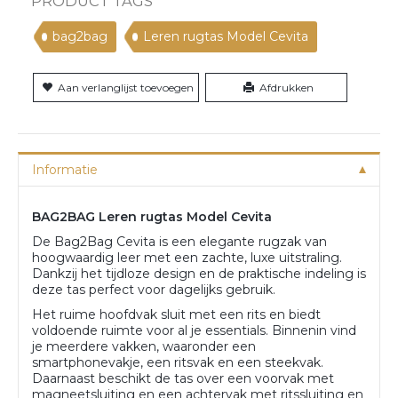
PRODUCT TAGS
bag2bag
Leren rugtas Model Cevita
Aan verlanglijst toevoegen
Afdrukken
Informatie
BAG2BAG Leren rugtas Model Cevita
De Bag2Bag Cevita is een elegante rugzak van
hoogwaardig leer met een zachte, luxe uitstraling.
Dankzij het tijdloze design en de praktische indeling is
deze tas perfect voor dagelijks gebruik.
Het ruime hoofdvak sluit met een rits en biedt
voldoende ruimte voor al je essentials. Binnenin vind
je meerdere vakken, waaronder een
smartphonevakje, een ritsvak en een steekvak.
Daarnaast beschikt de tas over een voorvak met
magneetsluiting en een achtervak met ritssluiting en