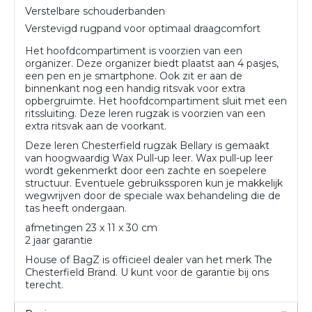
Verstelbare schouderbanden
Verstevigd rugpand voor optimaal draagcomfort
Het hoofdcompartiment is voorzien van een
organizer. Deze organizer biedt plaatst aan 4 pasjes,
een pen en je smartphone. Ook zit er aan de
binnenkant nog een handig ritsvak voor extra
opbergruimte. Het hoofdcompartiment sluit met een
ritssluiting. Deze leren rugzak is voorzien van een
extra ritsvak aan de voorkant.
Deze leren Chesterfield rugzak Bellary is gemaakt
van hoogwaardig Wax Pull-up leer. Wax pull-up leer
wordt gekenmerkt door een zachte en soepelere
structuur. Eventuele gebruikssporen kun je makkelijk
wegwrijven door de speciale wax behandeling die de
tas heeft ondergaan.
afmetingen 23 x 11 x 30 cm
2 jaar garantie
House of BagZ is officieel dealer van het merk The
Chesterfield Brand. U kunt voor de garantie bij ons
terecht.